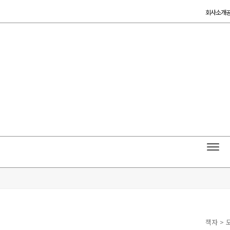
콘
회사소개
텐
츠
로
건
너
뛰
기
책자 > 