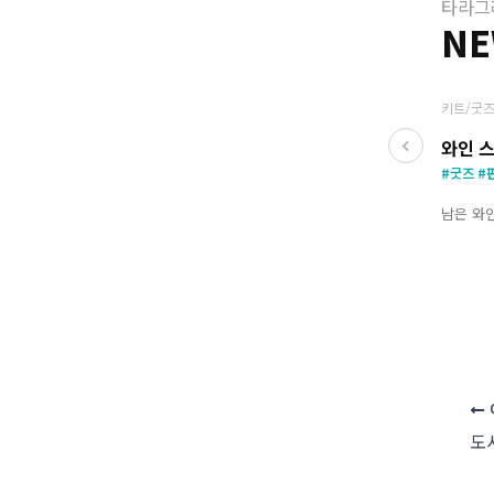
타라그
N
키트/굿즈
와인 
#굿즈 #
남은 와
도