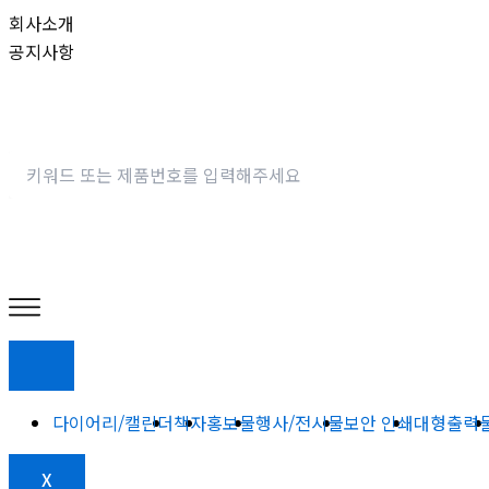
콘
회사소개
텐
공지사항
츠
로
건
너
뛰
기
다이어리/캘린더
책자
홍보물
행사/전시물
보안 인쇄
대형출력
X