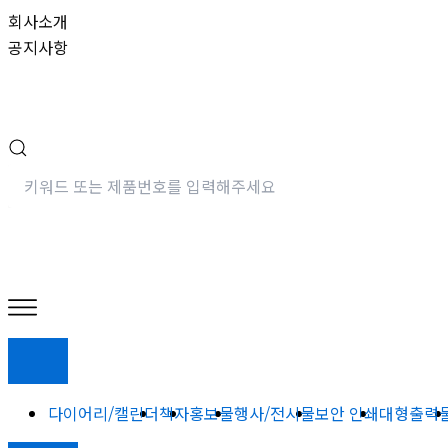
콘
회사소개
텐
공지사항
츠
로
건
너
뛰
기
다이어리/캘린더
책자
홍보물
행사/전시물
보안 인쇄
대형출력