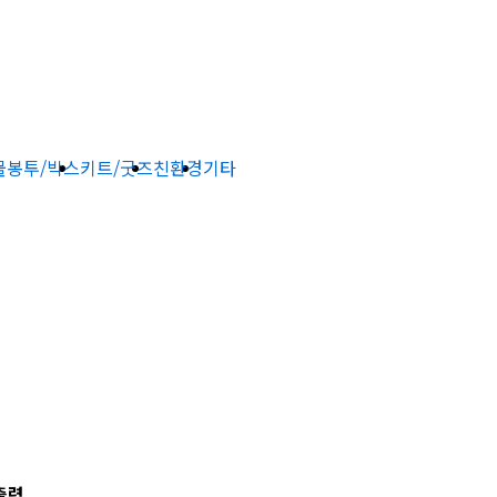
물
봉투/박스
키트/굿즈
친환경
기타
출력