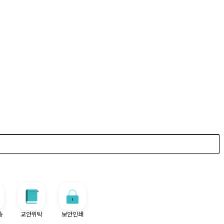
송
교안위탁
보안인쇄