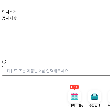
콘
텐
회사소개
츠
공지사항
로
건
너
뛰
기
HOT
다이어리·캘린더
종합인쇄
브