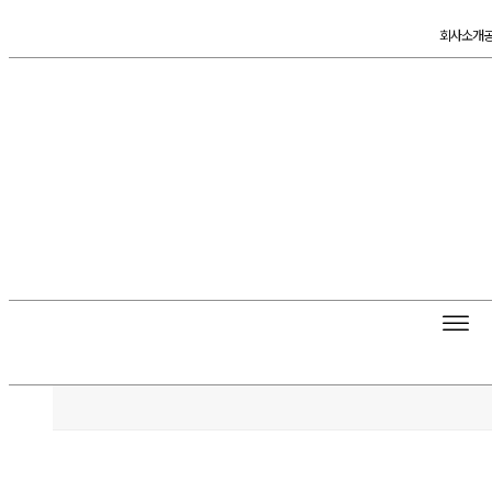
콘
회사소개
텐
츠
로
건
너
뛰
기