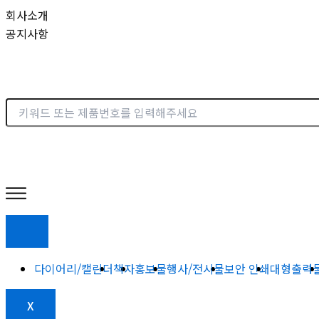
콘
회사소개
텐
공지사항
츠
로
건
너
뛰
기
다이어리/캘린더
책자
홍보물
행사/전시물
보안 인쇄
대형출력
X