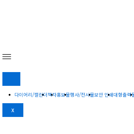
다이어리/캘린더
책자
홍보물
행사/전시물
보안 인쇄
대형출력
X