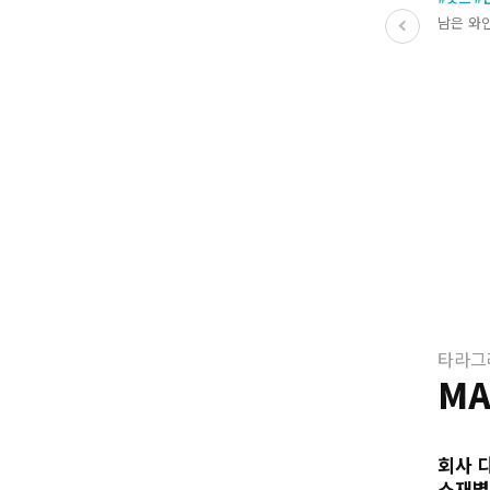
남은 와
타라그
MA
회사 
소재별