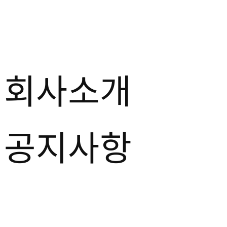
콘
텐
츠
로
건
회사소개
너
뛰
기
공지사항