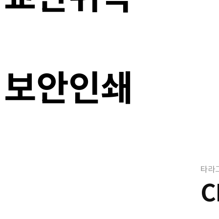
보안인쇄
타라
C