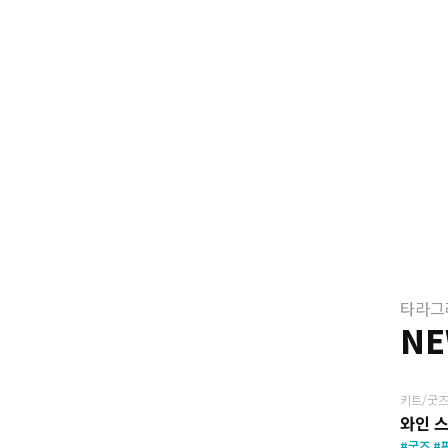
타라그
N
키트/굿즈
와인 
#굿즈 #