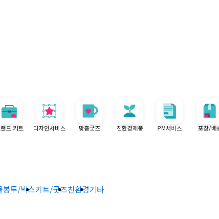
랜드 키트
디자인서비스
맞춤굿즈
친환경제품
PM서비스
포장/배
물
봉투/박스
키트/굿즈
친환경
기타