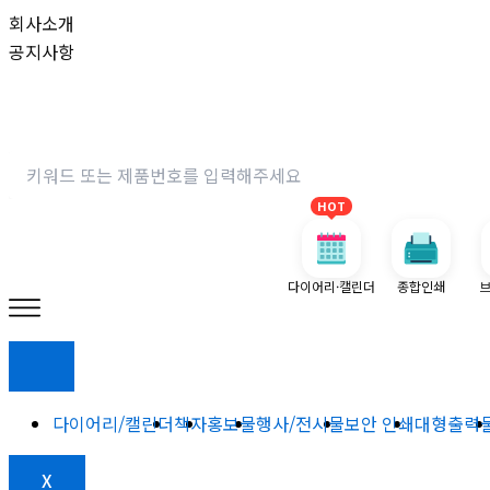
콘
회사소개
텐
공지사항
츠
로
건
너
뛰
HOT
기
다이어리·캘린더
종합인쇄
브
다이어리/캘린더
책자
홍보물
행사/전시물
보안 인쇄
대형출력
X