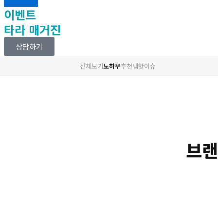
이벤트
타라 매거진
상담하기
전체보기
노하우
추천템
핫이슈
브랜