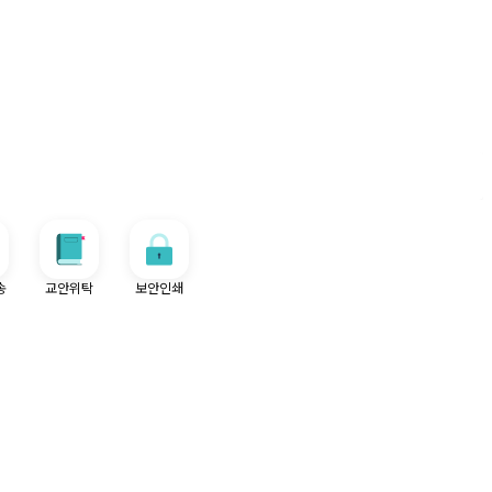
송
교안위탁
보안인쇄