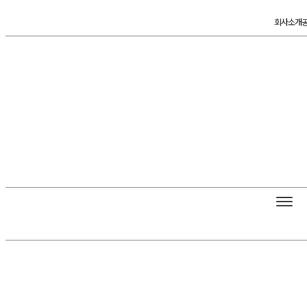
콘
회사소개
텐
츠
로
건
너
뛰
기