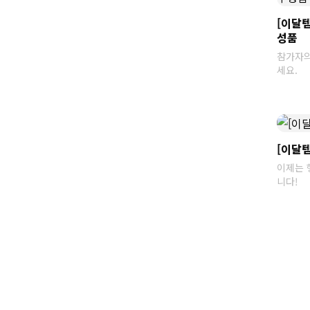
[이달템
성품
참가자의
세요.
[이달템
이제는 
니다!