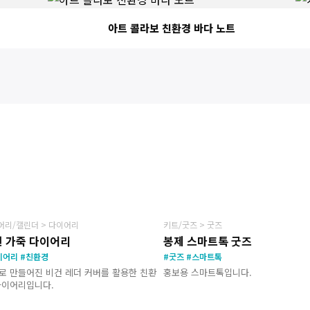
아트 콜라보 친환경 바다 노트
NEW
N
어리/캘린더 > 다이어리
키트/굿즈 > 굿즈
 가죽 다이어리
봉제 스마트톡 굿즈
이어리 #친환경
#굿즈 #스마트톡
로 만들어진 비건 레더 커버를 활용한 친환
홍보용 스마트톡입니다.
다이어리입니다.