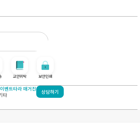
송
교안위탁
보안인쇄
이벤트
타라 매거진
상담하기
기타