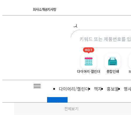
콘
회사소개
공지사항
텐
츠
로
건
너
뛰
HOT
기
다이어리·캘린더
종합인쇄
다이어리/캘린더
책자
홍보물
행
X
전체보기