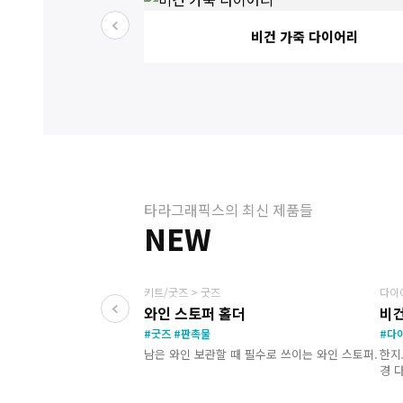
비건 가죽 다이어리
타라그래픽스의 최신 제품들
NEW
NEW
키트/굿즈 > 굿즈
다이
와인 스토퍼 홀더
비건
#굿즈 #판촉물
#다
남은 와인 보관할 때 필수로 쓰이는 와인 스토퍼.
한지
경 