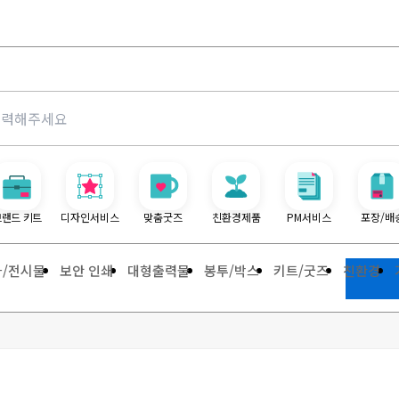
브랜드 키트
디자인서비스
맞춤굿즈
친환경제품
PM서비스
포장/배
사/전시물
보안 인쇄
대형출력물
봉투/박스
키트/굿즈
친환경