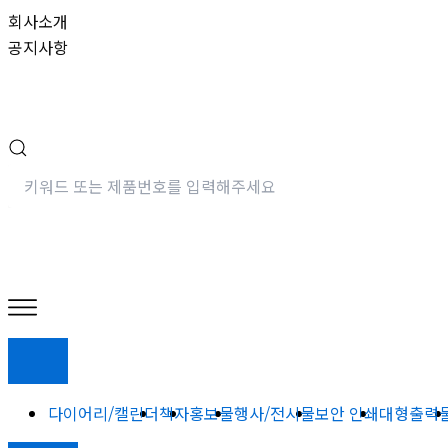
콘
회사소개
텐
공지사항
츠
로
건
너
뛰
기
다이어리/캘린더
책자
홍보물
행사/전시물
보안 인쇄
대형출력