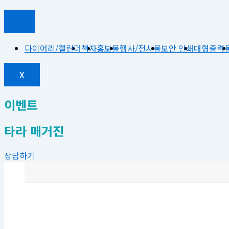
다이어리/캘린더
책자
홍보물
행사/전시물
보안 인쇄
대형출력
X
이벤트
타라 매거진
상담하기