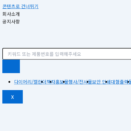
콘텐츠로 건너뛰기
회사소개
공지사항
다이어리/캘린더
책자
홍보물
행사/전시물
보안 인쇄
대형출력
X