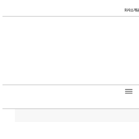
콘
회사소개
텐
츠
로
건
너
뛰
기