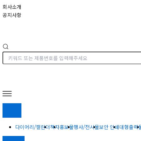
콘
회사소개
텐
공지사항
츠
로
건
너
뛰
기
다이어리/캘린더
책자
홍보물
행사/전시물
보안 인쇄
대형출력