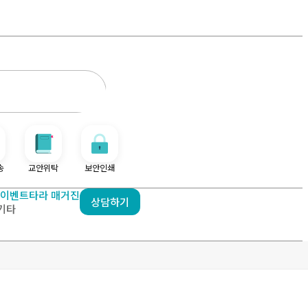
송
교안위탁
보안인쇄
이벤트
타라 매거진
상담하기
기타