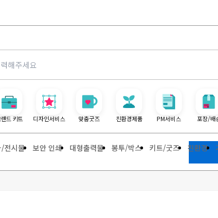
브랜드 키트
디자인서비스
맞춤굿즈
친환경제품
PM서비스
포장/배
사/전시물
보안 인쇄
대형출력물
봉투/박스
키트/굿즈
친환경