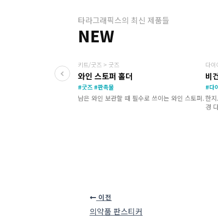
타라그래픽스의 최신 제품들
NEW
NEW
키트/굿즈 > 굿즈
다이
와인 스토퍼 홀더
비건
#굿즈 #판촉물
#다
남은 와인 보관할 때 필수로 쓰이는 와인 스토퍼.
한지
경 
이전
의약품 판스티커