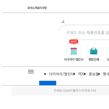
콘
회사소개
공지사항
텐
츠
로
건
너
뛰
HOT
기
다이어리·캘린더
종합인쇄
다이어리/캘린더
책자
홍보물
행
X
전체보기
DM
리플릿
스티커
포스터