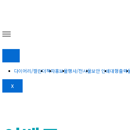
다이어리/캘린더
책자
홍보물
행사/전시물
보안 인쇄
대형출력
X