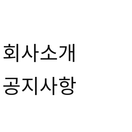
콘
텐
츠
로
건
회사소개
너
뛰
기
공지사항