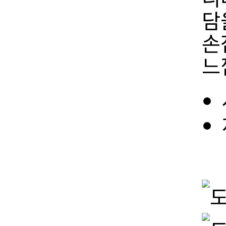
담
손
느