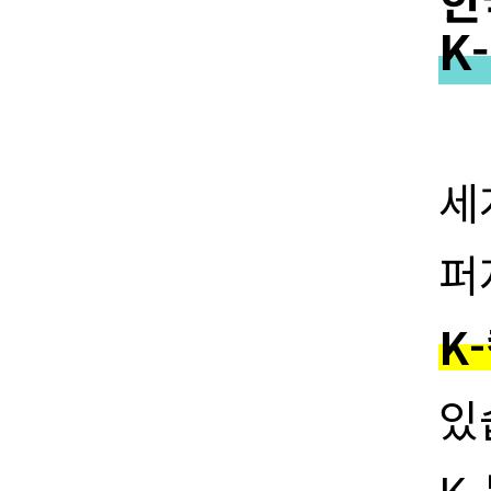
K
세
퍼
K
있