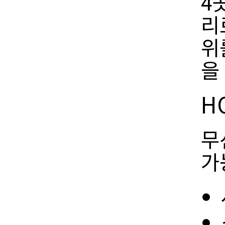
4
리
위
을
H
무
가