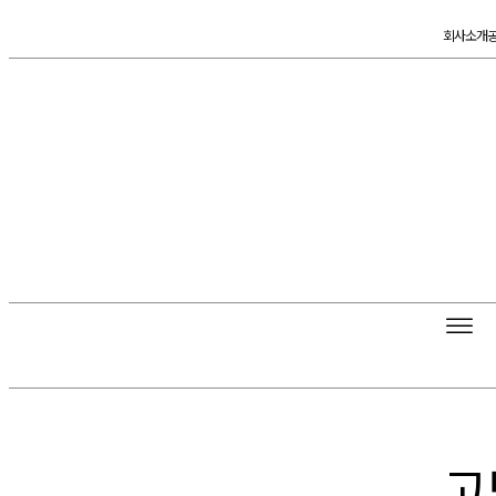
콘
회사소개
텐
츠
로
건
너
뛰
기
고