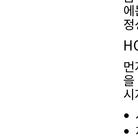
에
정
H
먼
을
시