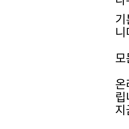
기
니
모
온
립
지