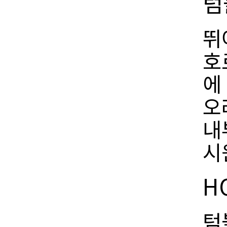
텀
뛰
호
에
오
내
시
H
텀